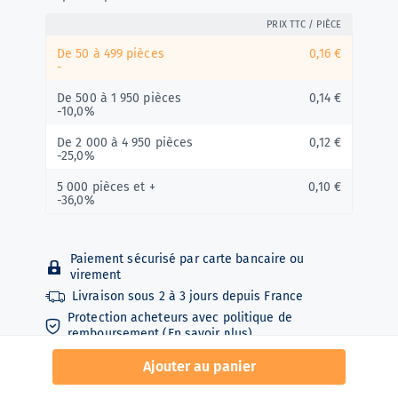
PRIX TTC / PIÈCE
De 50 à 499 pièces
0,16 €
-
De 500 à 1 950 pièces
0,14 €
-10,0%
De 2 000 à 4 950 pièces
0,12 €
-25,0%
5 000 pièces et +
0,10 €
-36,0%
Paiement sécurisé par carte bancaire ou
virement
Livraison sous
2 à 3 jours depuis
France
Protection acheteurs avec politique de
remboursement (
En savoir plus
)
Ajouter au panier
NORME NF EN 14683 + AC AOÛT 2019 Dispositif
médical destiné à éviter la projection vers