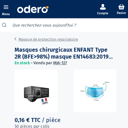
Panier
Menu
Masque de protection respiratoire
Masques chirurgicaux ENFANT Type
2R (BFE>98%) masque EN14683:2019 -
Made in France - Noir
En stock
-
Vendu par
MJA-127
0,16 €
TTC
/ pièce
50 pièces par colis