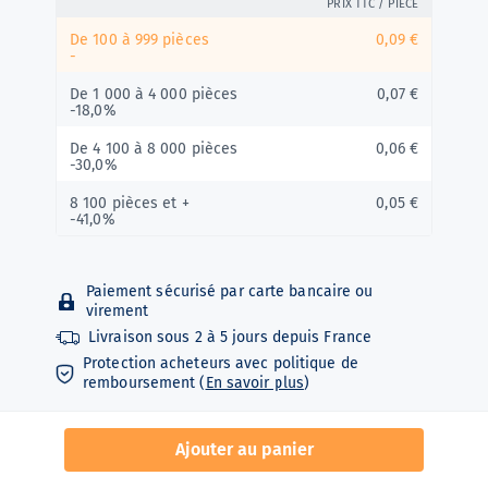
PRIX TTC / PIÈCE
De 100 à 999 pièces
0,09 €
-
De 1 000 à 4 000 pièces
0,07 €
-18,0%
De 4 100 à 8 000 pièces
0,06 €
-30,0%
8 100 pièces et +
0,05 €
-41,0%
Paiement sécurisé par carte bancaire ou
virement
Livraison sous
2 à 5 jours depuis
France
Protection acheteurs avec politique de
remboursement (
En savoir plus
)
Charlottes repliées
Ajouter au panier
· Grammage : 15g/m2
· Dimensions : diamètre normal 22 cm (± 1 cm).