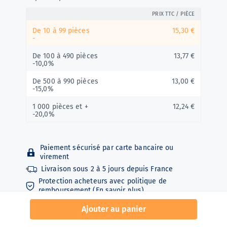
PRIX TTC / PIÈCE
De 10 à 99 pièces
15,30 €
-
De 100 à 490 pièces
13,77 €
-10,0%
De 500 à 990 pièces
13,00 €
-15,0%
1 000 pièces et +
12,24 €
-20,0%
Paiement sécurisé par carte bancaire ou
virement
Livraison sous
2 à 5 jours depuis
France
Protection acheteurs avec politique de
remboursement (
En savoir plus
)
Ajouter au panier
Gants d'examen nitrile non poudrés. Confort,
résistance et étanchéité optimale par rapport au