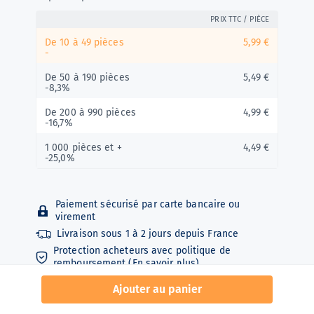
PRIX TTC / PIÈCE
De 10 à 49 pièces
5,99 €
-
De 50 à 190 pièces
5,49 €
-8,3%
De 200 à 990 pièces
4,99 €
-16,7%
1 000 pièces et +
4,49 €
-25,0%
Paiement sécurisé par carte bancaire ou
virement
Livraison sous
1 à 2 jours depuis
France
Protection acheteurs avec politique de
remboursement (
En savoir plus
)
Ajouter au panier
Gants d'examen en vinyle non poudrés non stériles.
Dispositif médical destiné à la protection des mains.