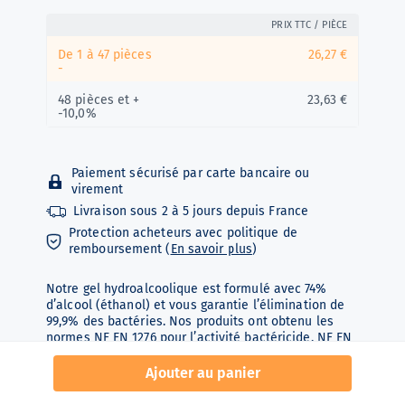
PRIX TTC / PIÈCE
De 1 à 47 pièces
26,27 €
-
48 pièces et +
23,63 €
-10,0%
Paiement sécurisé par carte bancaire ou
virement
Livraison sous
2 à 5 jours depuis
France
Protection acheteurs avec politique de
remboursement (
En savoir plus
)
Notre gel hydroalcoolique est formulé avec 74%
d’alcool (éthanol) et vous garantie l’élimination de
99,9% des bactéries. Nos produits ont obtenu les
normes NF EN 1276 pour l’activité bactéricide, NF EN
1650 pour les activités levuricide et fongicide et la
norme NF EN 14476+A2 qui nous permet d’affirmer
Ajouter au panier
que notre gel hydroalcoolique est virucide. Efficace
contre les virus type TGEV coronavirus.