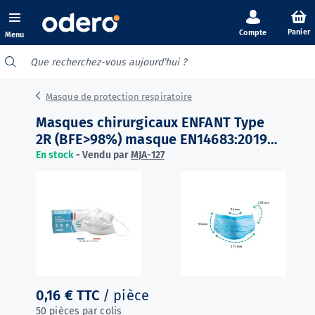
Panier
Menu
Masque de protection respiratoire
Masques chirurgicaux ENFANT Type
2R (BFE>98%) masque EN14683:2019 -
Made in France - Blanc
En stock
-
Vendu par
MJA-127
0,16 €
TTC
/ pièce
50 pièces par colis