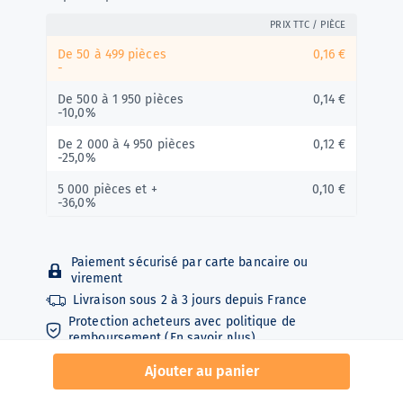
PRIX TTC / PIÈCE
De 50 à 499 pièces
0,16 €
-
De 500 à 1 950 pièces
0,14 €
-10,0%
De 2 000 à 4 950 pièces
0,12 €
-25,0%
5 000 pièces et +
0,10 €
-36,0%
Paiement sécurisé par carte bancaire ou
virement
Livraison sous
2 à 3 jours depuis
France
Protection acheteurs avec politique de
remboursement (
En savoir plus
)
Ajouter au panier
NORME NF EN 14683 + AC AOÛT 2019 Dispositif
médical destiné à éviter la projection vers