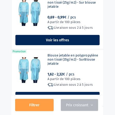
non tissé (25g/m2) - Sur blouse
jetable
0,69 -
0,99
€ / pcs
A partir de 100 pièces
Livraison sous
2 à 5 jours
Voir les offres
Promotion
Blouse jetable en polypropylène
non tissé (35g/m2) - SurBlouse
Jetable
1,62 -
2,32
€ / pcs
A partir de 100 pièces
Livraison sous
2 à 5 jours
Voir les offres
Filtrer
Prix croissant
Pyjama jetable de qualité