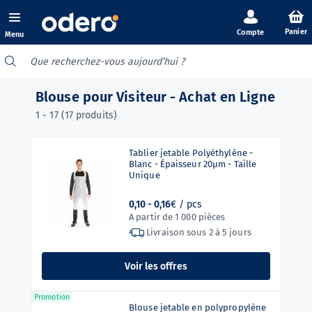
Panier
Menu
Blouse pour Visiteur - Achat en Ligne
1 - 17 (17 produits)
Tablier jetable Polyéthylène -
Blanc - Épaisseur 20µm - Taille
Unique
0,10 -
0,16
€ / pcs
A partir de 1 000 pièces
Livraison sous
2 à 5 jours
Voir les offres
Promotion
Blouse jetable en polypropylène