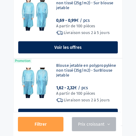
non tissé (25g/m2) - Sur blouse
jetable
0,69 -
0,99
€ / pcs
A partir de 100 pièces
Livraison sous
2 à 5 jours
Voir les offres
Promotion
Blouse jetable en polypropylène
non tissé (35g/m2) - SurBlouse
Jetable
1,62 -
2,32
€ / pcs
A partir de 100 pièces
Livraison sous
2 à 5 jours
Voir les offres
Filtrer
Prix croissant
Pyjama jetable de qualité