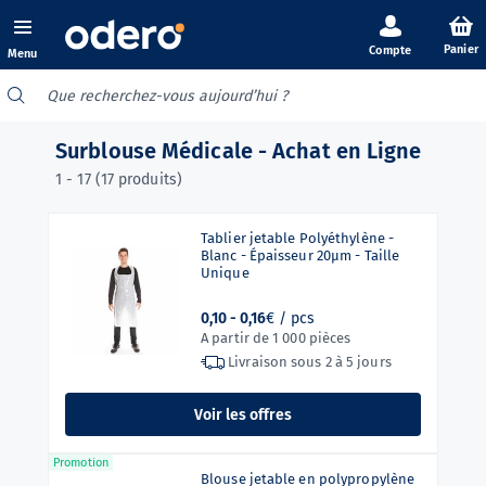
Panier
Menu
Surblouse Médicale - Achat en Ligne
1 - 17 (17 produits)
Tablier jetable Polyéthylène -
Blanc - Épaisseur 20µm - Taille
Unique
0,10 -
0,16
€ / pcs
A partir de 1 000 pièces
Livraison sous
2 à 5 jours
Voir les offres
Promotion
Blouse jetable en polypropylène